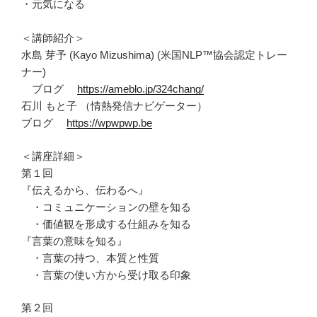
・元気になる
＜講師紹介＞
水島 芽予 (Kayo Mizushima) (米国NLP™協会認定トレー
ナー)
ブログ
https://ameblo.jp/324chang/
石川 もと子 （情熱発信ナビゲーター）
ブログ
https://wpwpwp.be
＜講座詳細＞
第１回
『伝えるから、伝わるへ』
・コミュニケーションの壁を知る
・価値観を形成する仕組みを知る
『言葉の意味を知る』
・言葉の持つ、本質と性質
・言葉の使い方から受け取る印象
第２回