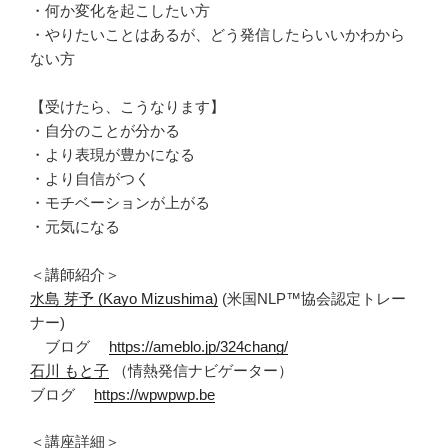
・何か変化を起こしたい方
・やりたいことはあるが、どう発信したらいいかわから
ない方
【受けたら、こうなります】
・自分のことが分かる
・より表現が豊かになる
・より自信がつく
・モチベーションが上がる
・元気になる
＜講師紹介＞
水島 芽予 (Kayo Mizushima)
(米国NLP™協会認定トレー
ナー)
ブログ
https://ameblo.jp/324chang/
石川 もと子
（情熱発信ナビゲーター）
ブログ
https://wpwpwp.be
＜講座詳細＞