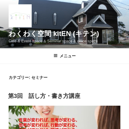
コ
ン
テ
ン
ツ
わくわく空間 kitEN (キテン)
へ
Cafe & Event space & Seminar space & office space
ス
キ
メニュー
ッ
プ
カテゴリー:
セミナー
第3回 話し方・書き方講座