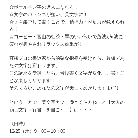
☆ボールペン字の達人になれる！
☆文字のバランスが整い、美文字に！
☆字を集中して書くことで、精神力・忍耐力が鍛えられ
る！
☆コーヒー・富山の紅茶・墨のいい匂いで脳波がα波に！
疲れが癒やされリラックス効果が！
直接プロの書道家から的確な指導を受けたら、最短であ
たの文字は変わります。
この講座を受講したら、普段書く文字が変化し、書くこ
とが楽しくなります！
そのくらい、あなたの文字が美しく変身しますよ(^^)
ということで、美文字カフェ@さくらとねこと【大人の
崩し文字（行書）を書こう！】は・・・
《日時》
12/25（水）9：00～10：00