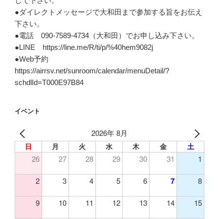
して下さい。
●ダイレクトメッセージで大和田まで参加する旨をお伝え
下さい。
●電話 090-7589-4734（大和田）でお申し込み下さい。
●LINE https://line.me/R/ti/p/%40hem9082j
●Web予約
https://airrsv.net/sunroom/calendar/menuDetail/?
schdlId=T000E97B84
イベント
2026年 8月
日
月
火
水
木
金
土
26
27
28
29
30
31
1
2
3
4
5
6
7
8
9
10
11
12
13
14
15