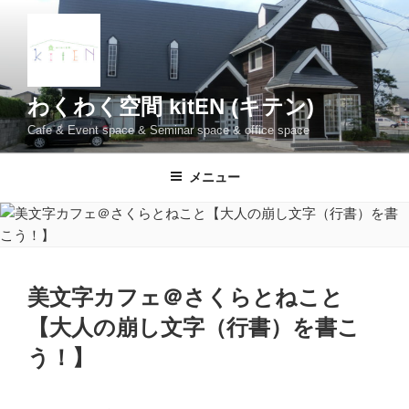
コ
ン
テ
ン
ツ
わくわく空間 kitEN (キテン)
へ
Cafe & Event space & Seminar space & office space
ス
キ
メニュー
ッ
プ
美文字カフェ＠さくらとねこと
【大人の崩し文字（行書）を書こ
う！】